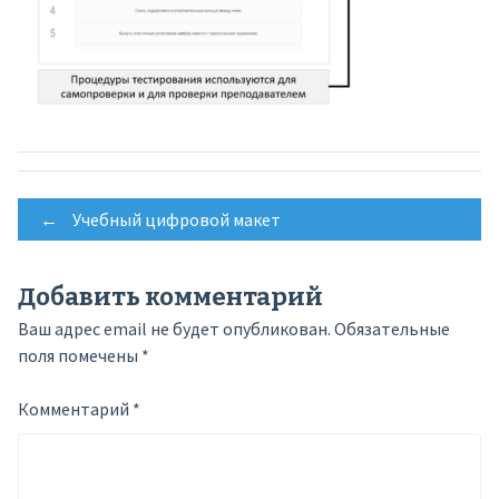
Post
←
Учебный цифровой макет
navigation
Добавить комментарий
Ваш адрес email не будет опубликован.
Обязательные
поля помечены
*
Комментарий
*