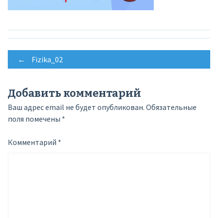
Post
←
Fizika_02
navigation
Добавить комментарий
Ваш адрес email не будет опубликован.
Обязательные
поля помечены
*
Комментарий
*